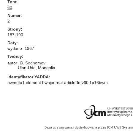
Tom
60
Numer
2
Strony
187-190
Daty
wydano
1967
Twórcy
autor
B. Sodnomov
Ulan-Ude, Mongolia
Identyfikator YADDA
bwmeta1.element.bwnjournal-article-fmv60i1p16bwm
Baza utrzymywana i dystrybuowana przez
ICM UW
| System