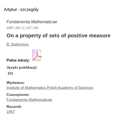
Artykuł - szczegóły
Fundamenta Mathematicae
1967
|
60
|
2
| 187-190
On a property of sets of positive measure
B. Sodnomov
Pełne teksty:
Języki publikacji
EN
Wydawca
Institute of Mathematics Polish Academy of Sciences
Czasopismo
Fundamenta Mathematicae
Rocznik
1967