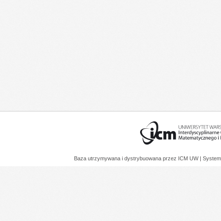
Baza utrzymywana i dystrybuowana przez
ICM UW
| System