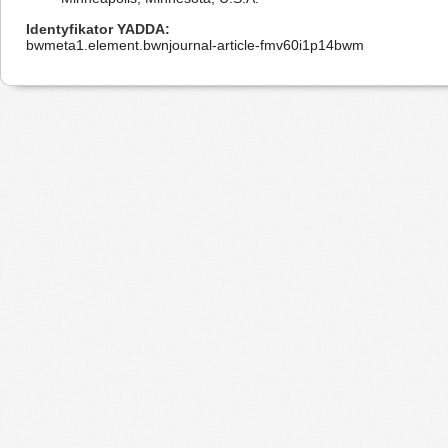
Identyfikator YADDA
bwmeta1.element.bwnjournal-article-fmv60i1p14bwm