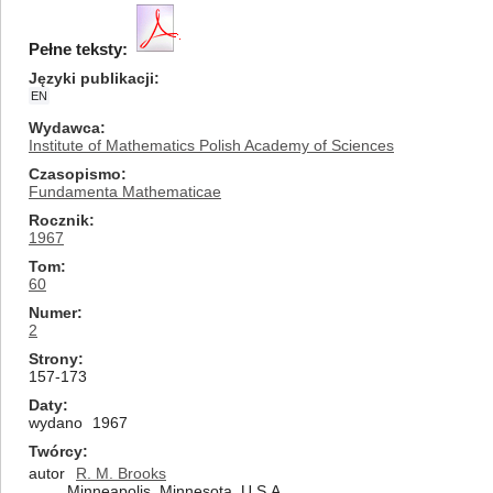
Pełne teksty:
Języki publikacji
EN
Wydawca
Institute of Mathematics Polish Academy of Sciences
Czasopismo
Fundamenta Mathematicae
Rocznik
1967
Tom
60
Numer
2
Strony
157-173
Daty
wydano
1967
Twórcy
autor
R. M. Brooks
Minneapolis, Minnesota, U.S.A.