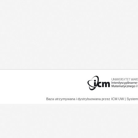
Baza utrzymywana i dystrybuowana przez
ICM UW
| System