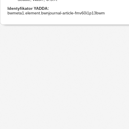
Identyfikator YADDA
bwmeta1.element.bwnjournal-article-fmv60i1p13bwm