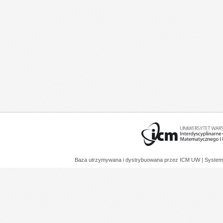
Baza utrzymywana i dystrybuowana przez
ICM UW
| System