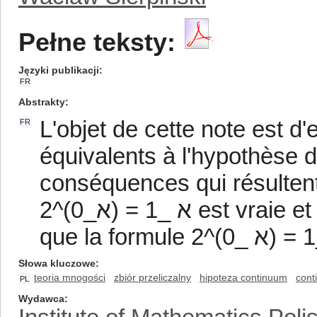
Pełne teksty:
Języki publikacji
FR
Abstrakty
L'objet de cette note est d
FR
équivalents à l'hypothèse d
conséquences qui résultent
2^(א_0) = א _1 est vraie et celles qui résultent de l'hypothèse
Słowa kluczowe
teoria mnogości
zbiór przeliczalny
hipoteza continuum
cont
PL
Wydawca