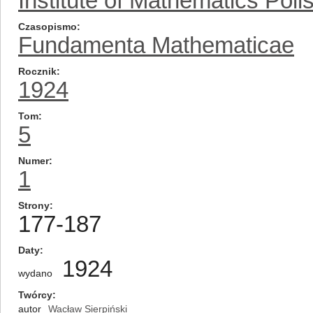
Institute of Mathematics Pol
Czasopismo
Fundamenta Mathematicae
Rocznik
1924
Tom
5
Numer
1
Strony
177-187
Daty
1924
wydano
Twórcy
autor
Wacław Sierpiński