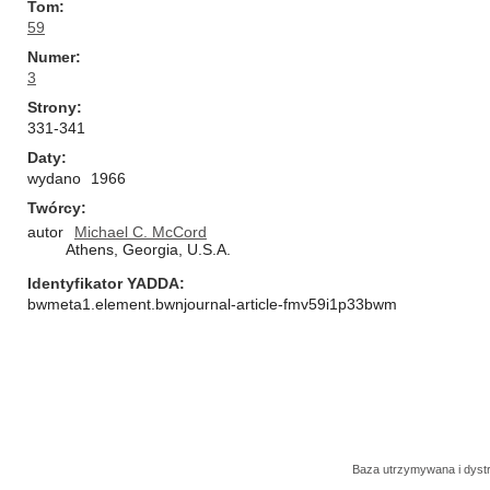
Tom
59
Numer
3
Strony
331-341
Daty
wydano
1966
Twórcy
autor
Michael C. McCord
Athens, Georgia, U.S.A.
Identyfikator YADDA
bwmeta1.element.bwnjournal-article-fmv59i1p33bwm
Baza utrzymywana i dys