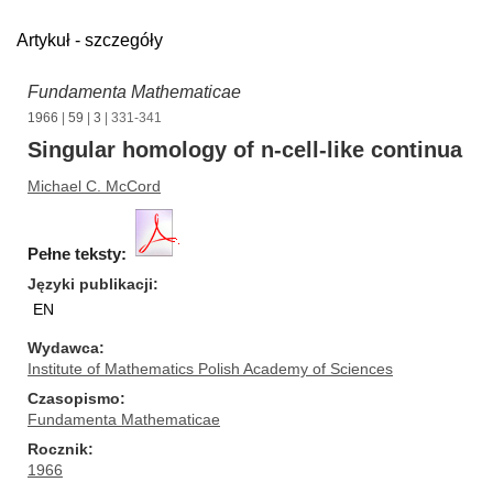
Artykuł - szczegóły
Fundamenta Mathematicae
1966
|
59
|
3
| 331-341
Singular homology of n-cell-like continua
Michael C. McCord
Pełne teksty:
Języki publikacji
EN
Wydawca
Institute of Mathematics Polish Academy of Sciences
Czasopismo
Fundamenta Mathematicae
Rocznik
1966