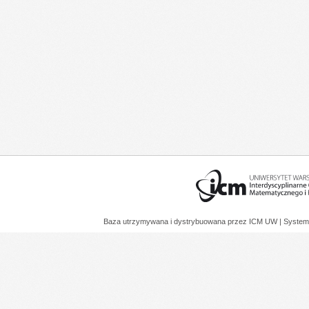
Baza utrzymywana i dystrybuowana przez
ICM UW
| System