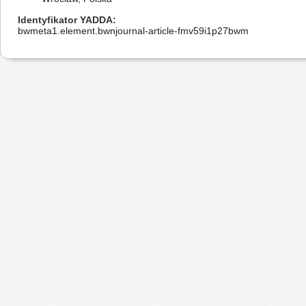
Identyfikator YADDA
bwmeta1.element.bwnjournal-article-fmv59i1p27bwm