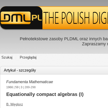
Pełnotekstowe zasoby PLDML oraz innych baz
Zapraszamy
Szukaj
Przeglądaj
Artykuł - szczegóły
Fundamenta Mathematicae
1966
|
59
|
3
| 289-298
Equationally compact algebras (I)
B. Węglorz