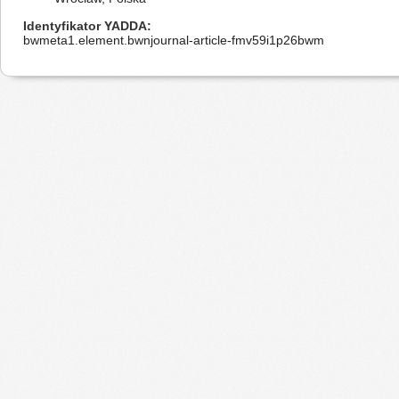
Identyfikator YADDA
bwmeta1.element.bwnjournal-article-fmv59i1p26bwm