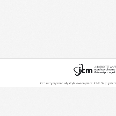
Baza utrzymywana i dystrybuowana przez
ICM UW
| System