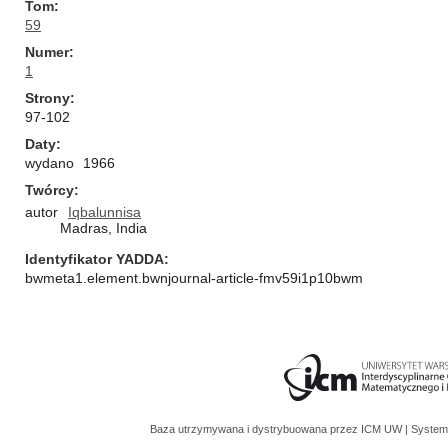
Tom
59
Numer
1
Strony
97-102
Daty
wydano
1966
Twórcy
autor
Iqbalunnisa
Madras, India
Identyfikator YADDA
bwmeta1.element.bwnjournal-article-fmv59i1p10bwm
Baza utrzymywana i dystrybuowana przez
ICM UW
| System