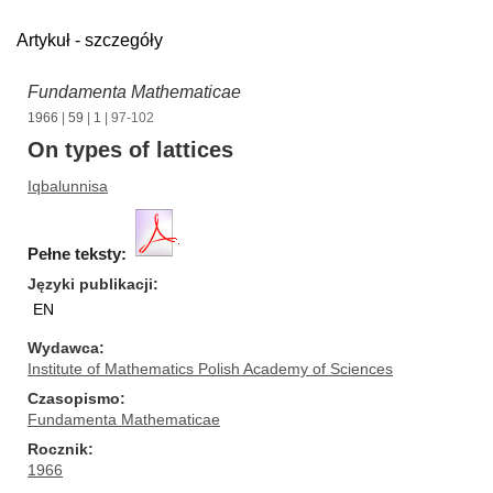
Artykuł - szczegóły
Fundamenta Mathematicae
1966
|
59
|
1
| 97-102
On types of lattices
Iqbalunnisa
Pełne teksty:
Języki publikacji
EN
Wydawca
Institute of Mathematics Polish Academy of Sciences
Czasopismo
Fundamenta Mathematicae
Rocznik
1966