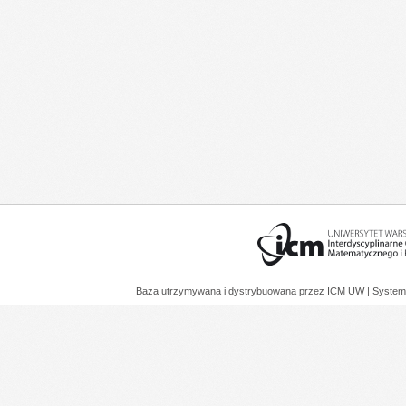
Baza utrzymywana i dystrybuowana przez
ICM UW
| System