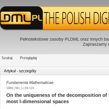
Pełnotekstowe zasoby PLDML oraz innych baz
Zapraszamy
Szukaj
Przeglądaj
Artykuł - szczegóły
Fundamenta Mathematicae
1966
|
58
|
1
| 89-110
On the uniqueness of the decomposition of f
most l-dimensional spaces