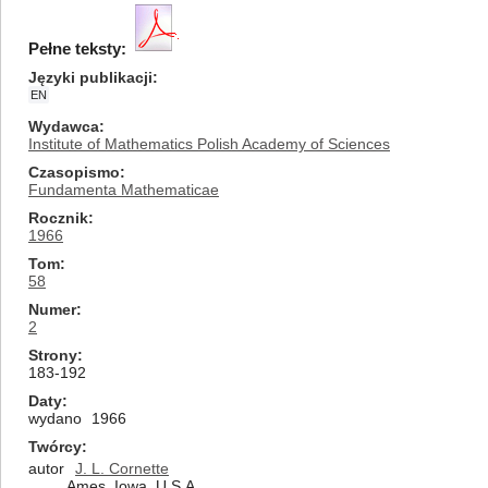
Pełne teksty:
Języki publikacji
EN
Wydawca
Institute of Mathematics Polish Academy of Sciences
Czasopismo
Fundamenta Mathematicae
Rocznik
1966
Tom
58
Numer
2
Strony
183-192
Daty
wydano
1966
Twórcy
autor
J. L. Cornette
Ames, Iowa, U.S.A.