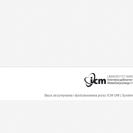
Baza utrzymywana i dystrybuowana przez
ICM UW
| System