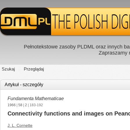
Pełnotekstowe zasoby PLDML oraz innych baz
Zapraszamy
Szukaj
Przeglądaj
Artykuł - szczegóły
Fundamenta Mathematicae
1966
|
58
|
2
| 183-192
Connectivity functions and images on Pean
J. L. Cornette