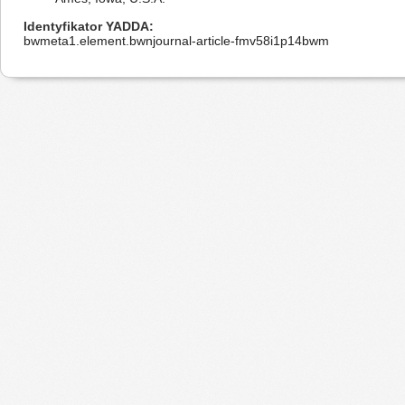
Identyfikator YADDA
bwmeta1.element.bwnjournal-article-fmv58i1p14bwm