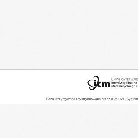
Baza utrzymywana i dystrybuowana przez
ICM UW
| System