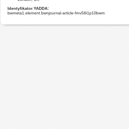
Identyfikator YADDA
bwmeta1.element.bwnjournal-article-fmv58i1p10bwm