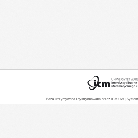
Baza utrzymywana i dystrybuowana przez
ICM UW
| System