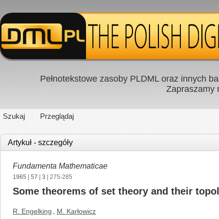
Pełnotekstowe zasoby PLDML oraz innych baz
Zapraszamy
Szukaj
Przeglądaj
Artykuł - szczegóły
Fundamenta Mathematicae
1965
|
57
|
3
| 275-285
Some theorems of set theory and their top
R. Engelking
,
M. Karłowicz