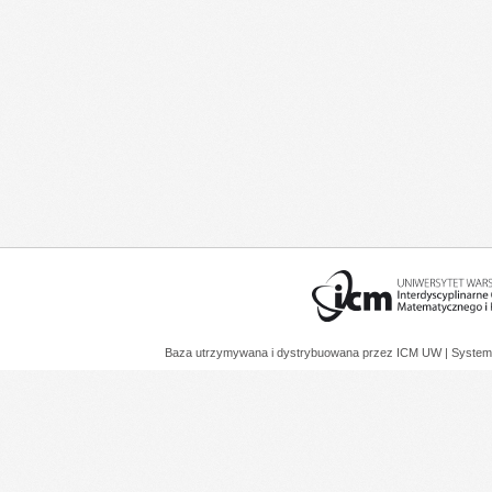
Baza utrzymywana i dystrybuowana przez
ICM UW
| System