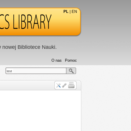
PL
|
EN
nowej Bibliotece Nauki.
O nas
Pomoc
test