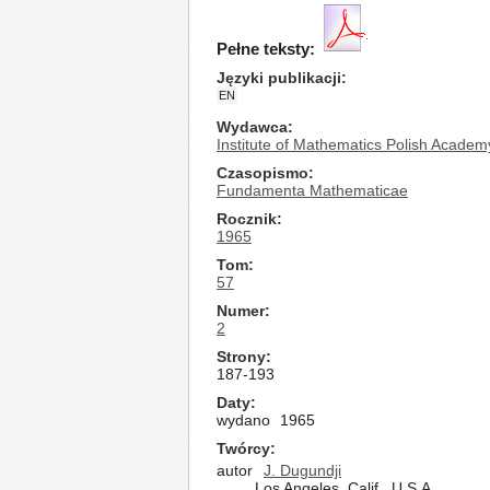
Pełne teksty:
Języki publikacji
EN
Wydawca
Institute of Mathematics Polish Academ
Czasopismo
Fundamenta Mathematicae
Rocznik
1965
Tom
57
Numer
2
Strony
187-193
Daty
wydano
1965
Twórcy
autor
J. Dugundji
Los Angeles, Calif., U.S.A.