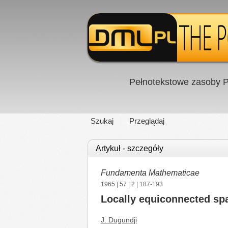
Pełnotekstowe zasoby P
Szukaj
Przeglądaj
Artykuł - szczegóły
Fundamenta Mathematicae
1965
|
57
|
2
| 187-193
Locally equiconnected sp
J. Dugundji