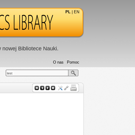
PL
|
EN
nowej Bibliotece Nauki.
O nas
Pomoc
test