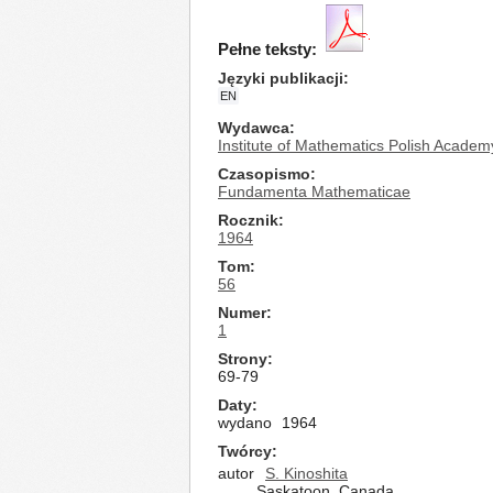
Pełne teksty:
Języki publikacji
EN
Wydawca
Institute of Mathematics Polish Academ
Czasopismo
Fundamenta Mathematicae
Rocznik
1964
Tom
56
Numer
1
Strony
69-79
Daty
wydano
1964
Twórcy
autor
S. Kinoshita
Saskatoon, Canada