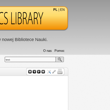
PL
|
EN
nowej Bibliotece Nauki.
O nas
Pomoc
test