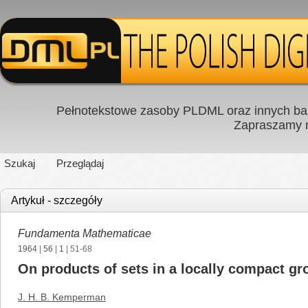
Pełnotekstowe zasoby PLDML oraz innych baz
Zapraszamy
Szukaj
Przeglądaj
Artykuł - szczegóły
Fundamenta Mathematicae
1964
|
56
|
1
| 51-68
On products of sets in a locally compact gr
J. H. B. Kemperman