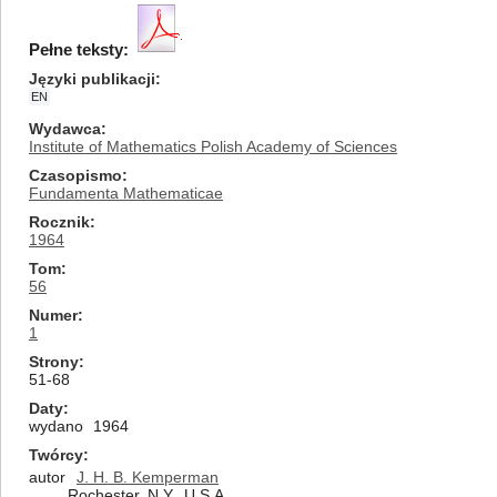
Pełne teksty:
Języki publikacji
EN
Wydawca
Institute of Mathematics Polish Academy of Sciences
Czasopismo
Fundamenta Mathematicae
Rocznik
1964
Tom
56
Numer
1
Strony
51-68
Daty
wydano
1964
Twórcy
autor
J. H. B. Kemperman
Rochester, N.Y., U.S.A.