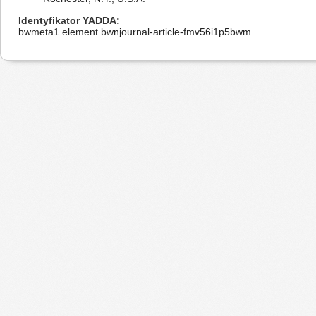
Identyfikator YADDA
bwmeta1.element.bwnjournal-article-fmv56i1p5bwm