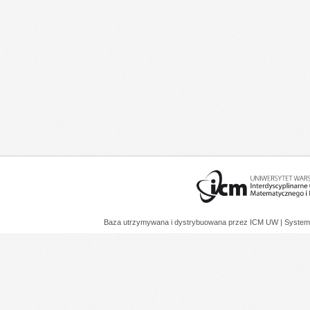
Baza utrzymywana i dystrybuowana przez
ICM UW
| System