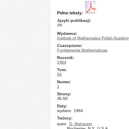
Pełne teksty:
Języki publikacji
EN
Wydawca
Institute of Mathematics Polish Academ
Czasopismo
Fundamenta Mathematicae
Rocznik
1964
Tom
56
Numer
1
Strony
35-50
Daty
wydano
1964
Twórcy
autor
D. Maharam
Rochester, N.Y., U.S.A.