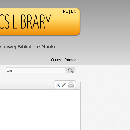
PL
|
EN
nowej Bibliotece Nauki.
O nas
Pomoc
test