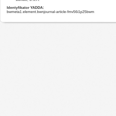
Identyfikator YADDA
bwmeta1.element.bwnjournal-article-fmv56i1p25bwm