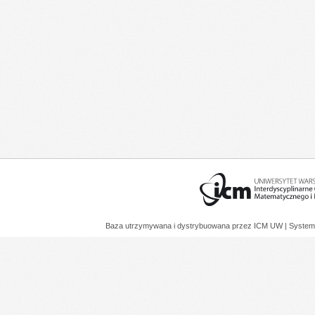
Baza utrzymywana i dystrybuowana przez
ICM UW
| System