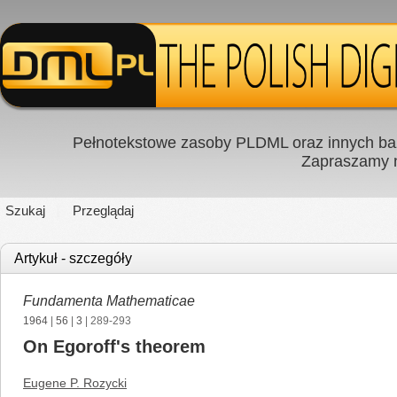
Pełnotekstowe zasoby PLDML oraz innych baz
Zapraszamy
Szukaj
Przeglądaj
Artykuł - szczegóły
Fundamenta Mathematicae
1964
|
56
|
3
| 289-293
On Egoroff's theorem
Eugene P. Rozycki