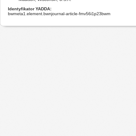
Identyfikator YADDA
bwmeta1.element.bwnjournal-article-fmv56i1p23bwm