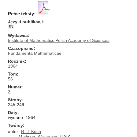
Pełne teksty:
Języki publikacji
EN
Wydawca
Institute of Mathematics Polish Academy of Sciences
Czasopismo
Fundamenta Mathematicae
Rocznik
1964
Tom
56
Numer
3
Strony
245-249
Daty
wydano
1964
Twórcy
autor
R. J. Koch
Madison, Wisconsin, U.S.A.