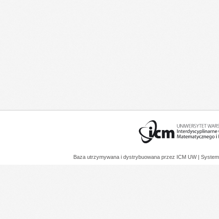
Baza utrzymywana i dystrybuowana przez
ICM UW
| System