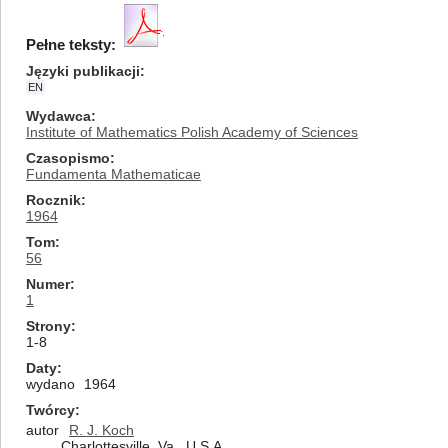
Pełne teksty:
Języki publikacji
EN
Wydawca
Institute of Mathematics Polish Academy of Sciences
Czasopismo
Fundamenta Mathematicae
Rocznik
1964
Tom
56
Numer
1
Strony
1-8
Daty
wydano
1964
Twórcy
autor
R. J. Koch
Charlottesville, Va., U.S.A.