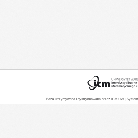
Baza utrzymywana i dystrybuowana przez
ICM UW
| System