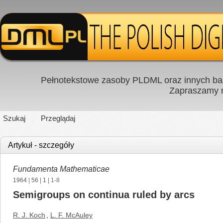
Pełnotekstowe zasoby PLDML oraz innych baz
Zapraszamy
Szukaj
Przeglądaj
Artykuł - szczegóły
Fundamenta Mathematicae
1964
|
56
|
1
| 1-8
Semigroups on continua ruled by arcs
R. J. Koch
,
L. F. McAuley