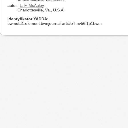
autor
L. F. McAuley
Charlottesville, Va., U.S.A.
Identyfikator YADDA
bwmeta1.element.bwnjournal-article-fmv56i1p1bwm