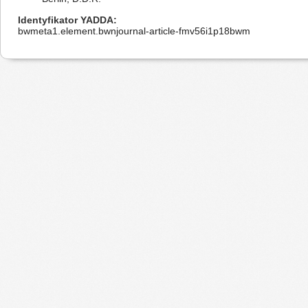
Identyfikator YADDA
bwmeta1.element.bwnjournal-article-fmv56i1p18bwm