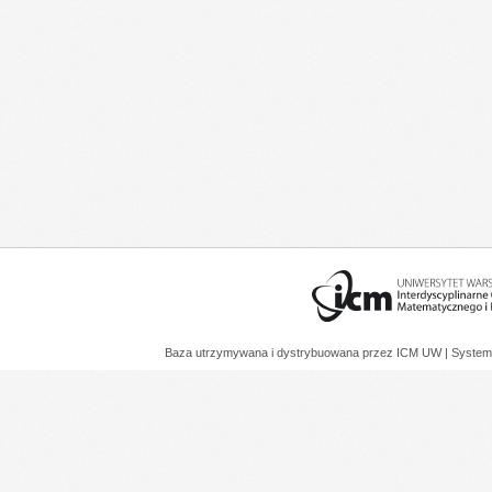
Baza utrzymywana i dystrybuowana przez
ICM UW
| System