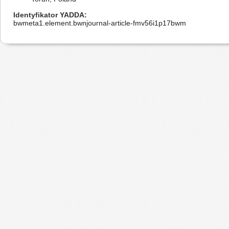
Identyfikator YADDA
bwmeta1.element.bwnjournal-article-fmv56i1p17bwm