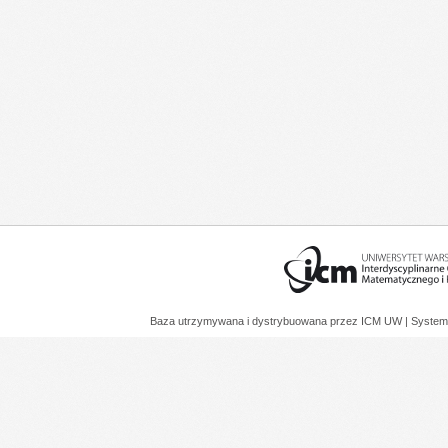
Baza utrzymywana i dystrybuowana przez
ICM UW
| System