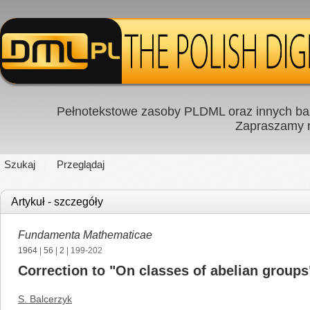
Pełnotekstowe zasoby PLDML oraz innych baz
Zapraszamy
Szukaj
Przeglądaj
Artykuł - szczegóły
Fundamenta Mathematicae
1964
|
56
|
2
| 199-202
Correction to "On classes of abelian group
S. Balcerzyk