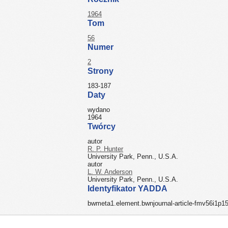
1964
Tom
56
Numer
2
Strony
183-187
Daty
wydano
1964
Twórcy
autor
R. P. Hunter
University Park, Penn., U.S.A.
autor
L. W. Anderson
University Park, Penn., U.S.A.
Identyfikator YADDA
bwmeta1.element.bwnjournal-article-fmv56i1p