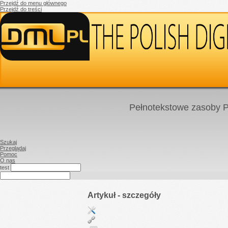
Przejdź do menu głównego
Przejdź do treści
Pełnotekstowe zasoby P
Szukaj
Przeglądaj
Pomoc
O nas
test
Artykuł - szczegóły