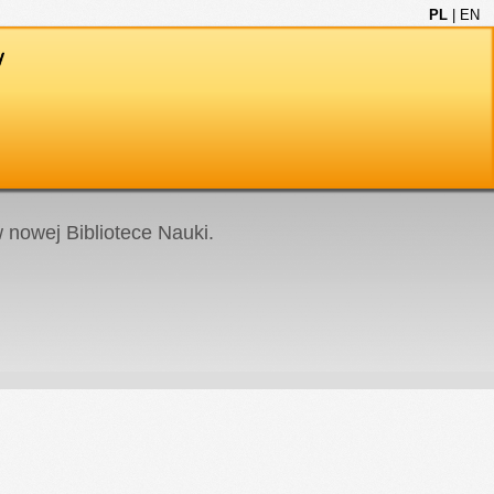
PL
|
EN
nowej Bibliotece Nauki.