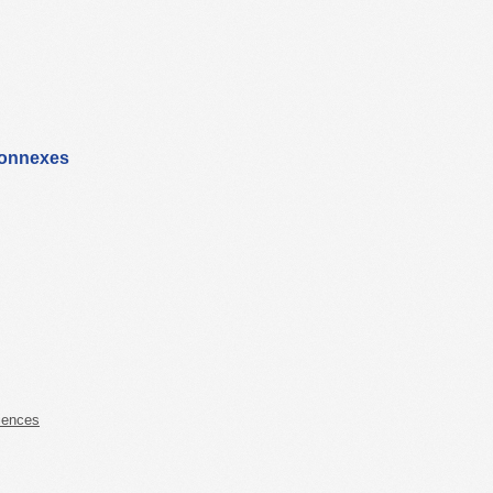
connexes
iences