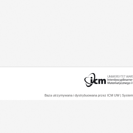
Baza utrzymywana i dystrybuowana przez
ICM UW
| System