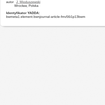
autor
J. Mioduszewski
Wrocław, Polska
Identyfikator YADDA
bwmeta1.element.bwnjournal-article-fmv56i1p13bwm