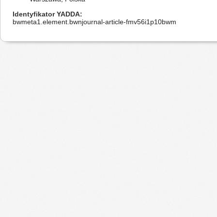
Identyfikator YADDA
bwmeta1.element.bwnjournal-article-fmv56i1p10bwm