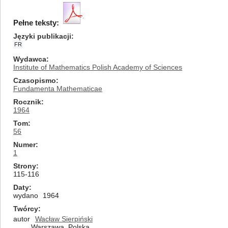
Pełne teksty:
Języki publikacji
FR
Wydawca
Institute of Mathematics Polish Academy of Sciences
Czasopismo
Fundamenta Mathematicae
Rocznik
1964
Tom
56
Numer
1
Strony
115-116
Daty
wydano
1964
Twórcy
autor
Wacław Sierpiński
Warszawa, Polska