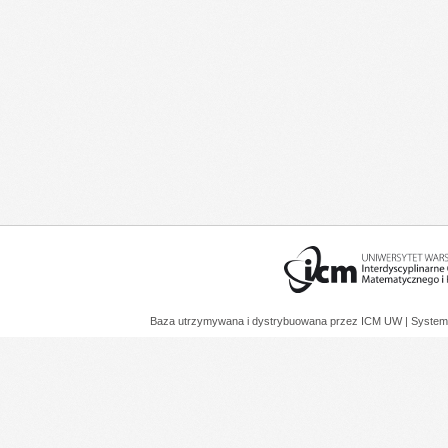
Baza utrzymywana i dystrybuowana przez
ICM UW
| System