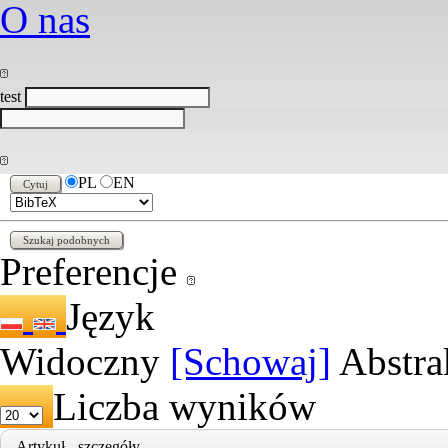
O nas
test
PL
EN
Preferencje
Język
Widoczny
[Schowaj]
Abstra
Liczba wyników
Artykuł - szczegóły