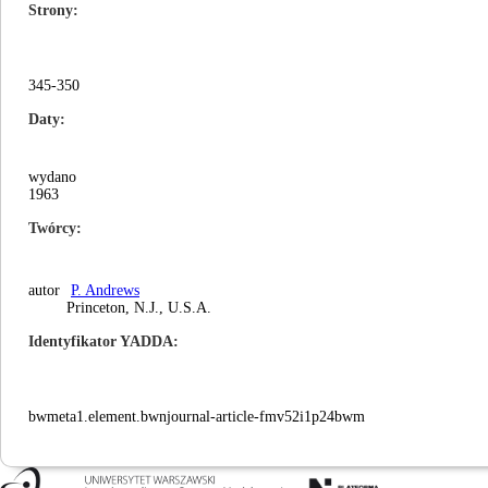
Strony
345-350
Daty
wydano
1963
Twórcy
autor
P. Andrews
Princeton, N.J., U.S.A.
Identyfikator YADDA
bwmeta1.element.bwnjournal-article-fmv52i1p24bwm