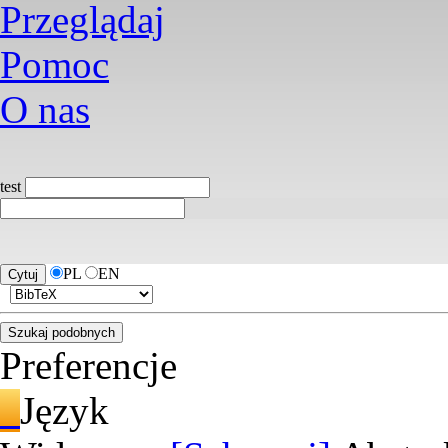
Przeglądaj
Pomoc
O nas
test
PL
EN
Preferencje
Język