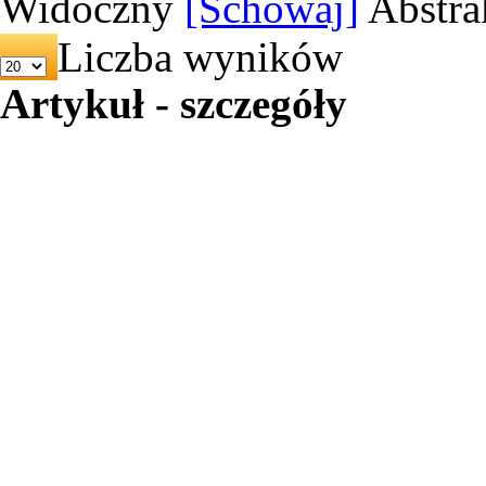
Widoczny
[Schowaj]
Abstra
Liczba wyników
Artykuł - szczegóły