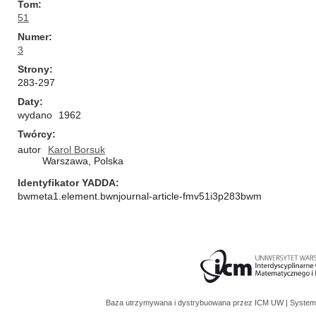
Tom
51
Numer
3
Strony
283-297
Daty
wydano
1962
Twórcy
autor
Karol Borsuk
Warszawa, Polska
Identyfikator YADDA
bwmeta1.element.bwnjournal-article-fmv51i3p283bwm
Baza utrzymywana i dystrybuowana przez
ICM UW
| System