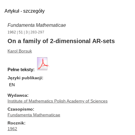
Artykuł - szczegóły
Fundamenta Mathematicae
1962
|
51
|
3
| 283-297
On a family of 2-dimensional AR-sets
Karol Borsuk
Pełne teksty:
Języki publikacji
EN
Wydawca
Institute of Mathematics Polish Academy of Sciences
Czasopismo
Fundamenta Mathematicae
Rocznik
1962