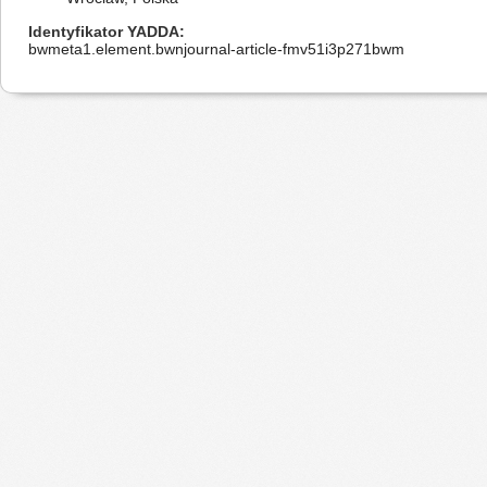
Identyfikator YADDA
bwmeta1.element.bwnjournal-article-fmv51i3p271bwm