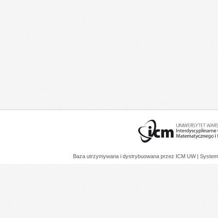
Baza utrzymywana i dystrybuowana przez
ICM UW
| System