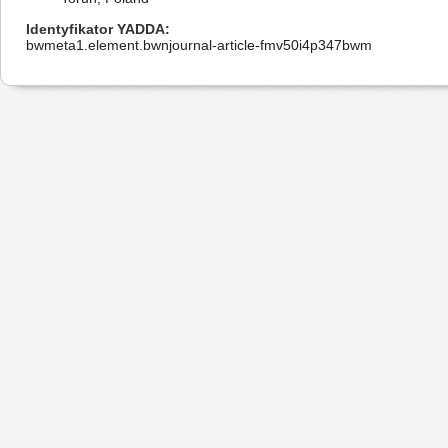
Identyfikator YADDA
bwmeta1.element.bwnjournal-article-fmv50i4p347bwm