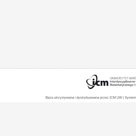
Baza utrzymywana i dystrybuowana przez
ICM UW
| System