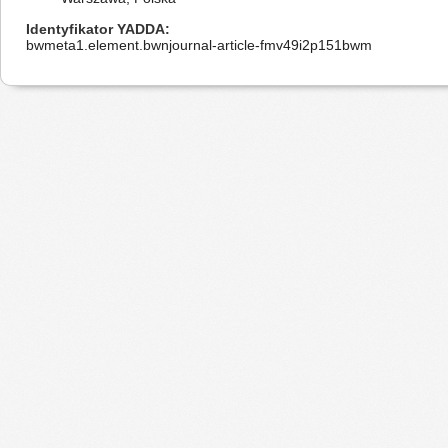
Identyfikator YADDA
bwmeta1.element.bwnjournal-article-fmv49i2p151bwm