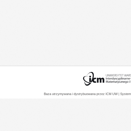
Baza utrzymywana i dystrybuowana przez
ICM UW
| System