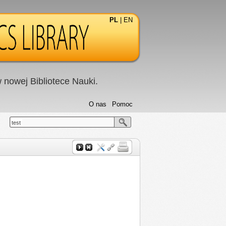
PL
|
EN
nowej Bibliotece Nauki.
O nas
Pomoc
test