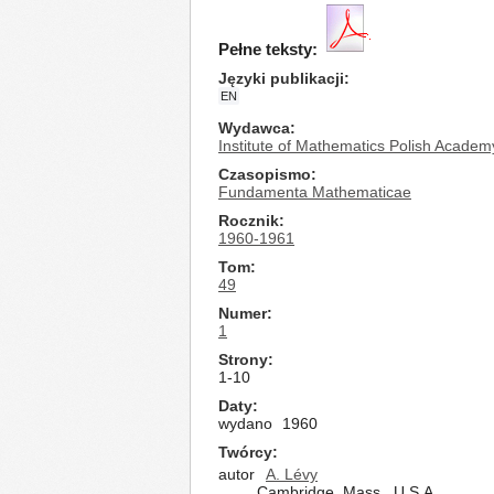
Pełne teksty:
Języki publikacji
EN
Wydawca
Institute of Mathematics Polish Academ
Czasopismo
Fundamenta Mathematicae
Rocznik
1960-1961
Tom
49
Numer
1
Strony
1-10
Daty
wydano
1960
Twórcy
autor
A. Lévy
Cambridge, Mass., U.S.A.