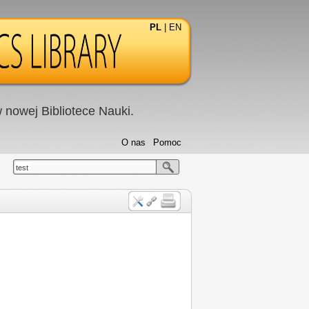
PL
|
EN
nowej Bibliotece Nauki.
O nas
Pomoc
test