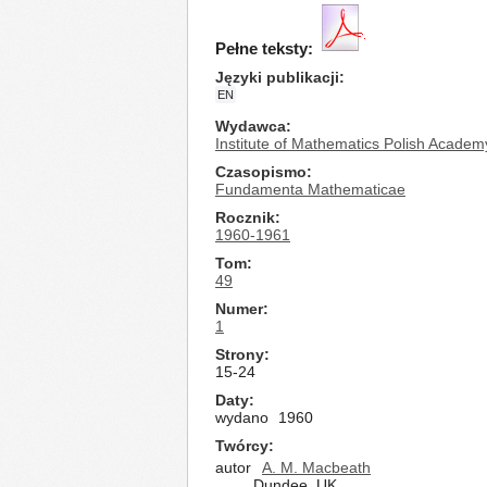
Pełne teksty:
Języki publikacji
EN
Wydawca
Institute of Mathematics Polish Academ
Czasopismo
Fundamenta Mathematicae
Rocznik
1960-1961
Tom
49
Numer
1
Strony
15-24
Daty
wydano
1960
Twórcy
autor
A. M. Macbeath
Dundee, UK