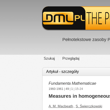
Pełnotekstowe zasoby P
Szukaj
Przeglądaj
Artykuł - szczegóły
Fundamenta Mathematicae
1960-1961
|
49
|
1
| 15-24
Measures in homogeneou
A. M. Macbeath
,
S. Świerczkowski