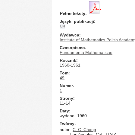
Pełne teksty:
Języki publikacji
EN
Wydawca
Institute of Mathematics Polish Academ
Czasopismo
Fundamenta Mathematicae
Rocznik
1960-1961
Tom
49
Numer
1
Strony
11-14
Daty
wydano
1960
Twórcy
autor
C. C. Chang
Los Angeles, Cal., U.S.A.