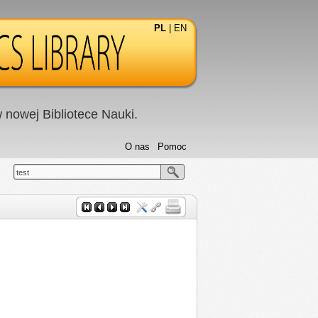
PL
|
EN
nowej Bibliotece Nauki.
O nas
Pomoc
test