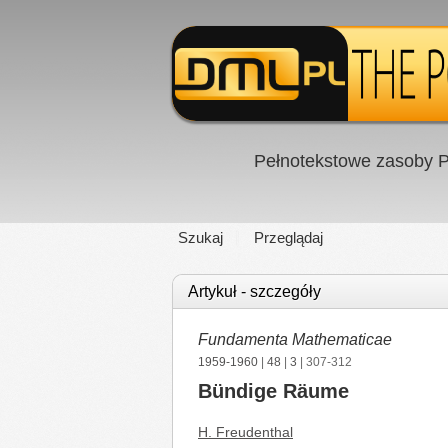
Pełnotekstowe zasoby P
Szukaj
Przeglądaj
Artykuł - szczegóły
Fundamenta Mathematicae
1959-1960
|
48
|
3
| 307-312
Bündige Räume
H. Freudenthal