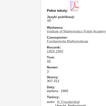
Pełne teksty:
Języki publikacji
DE
Wydawca
Institute of Mathematics Polish Academ
Czasopismo
Fundamenta Mathematicae
Rocznik
1959-1960
Tom
48
Numer
3
Strony
307-312
Daty
wydano
1960
Twórcy
autor
H. Freudenthal
Utrecht, Netherlands