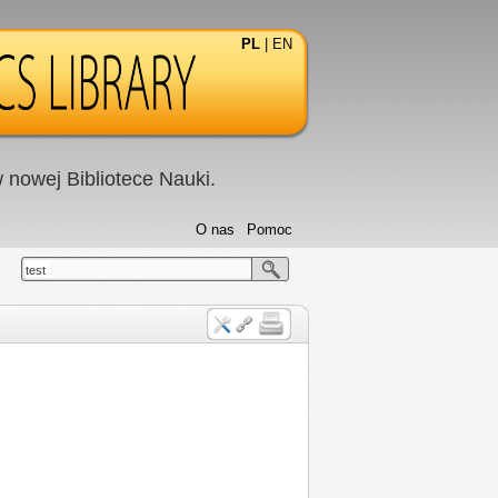
PL
|
EN
nowej Bibliotece Nauki.
O nas
Pomoc
test