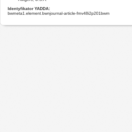
Identyfikator YADDA
bwmeta1.element.bwnjournal-article-fmv48i2p201bwm