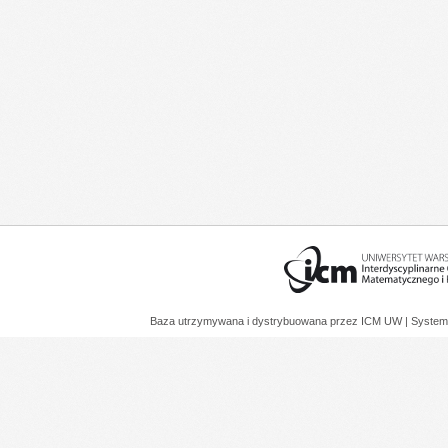
Baza utrzymywana i dystrybuowana przez
ICM UW
| System