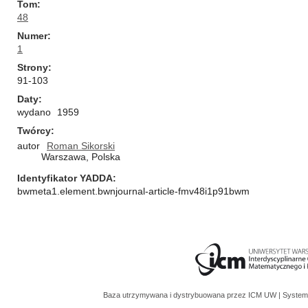
Tom
48
Numer
1
Strony
91-103
Daty
wydano
1959
Twórcy
autor
Roman Sikorski
Warszawa, Polska
Identyfikator YADDA
bwmeta1.element.bwnjournal-article-fmv48i1p91bwm
Baza utrzymywana i dystrybuowana przez
ICM UW
| System