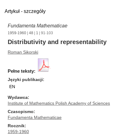
Artykuł - szczegóły
Fundamenta Mathematicae
1959-1960
|
48
|
1
| 91-103
Distributivity and representability
Roman Sikorski
Pełne teksty:
Języki publikacji
EN
Wydawca
Institute of Mathematics Polish Academy of Sciences
Czasopismo
Fundamenta Mathematicae
Rocznik
1959-1960