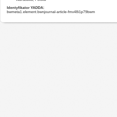
Identyfikator YADDA
bwmeta1.element.bwnjournal-article-fmv48i1p79bwm