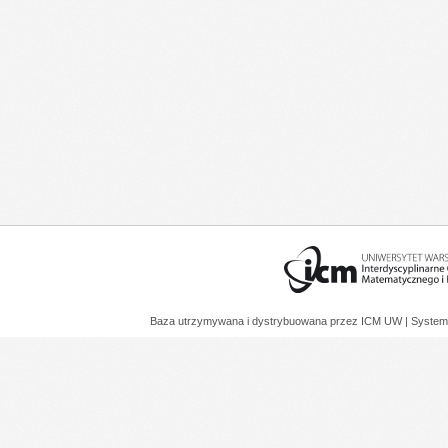
Baza utrzymywana i dystrybuowana przez
ICM UW
| System