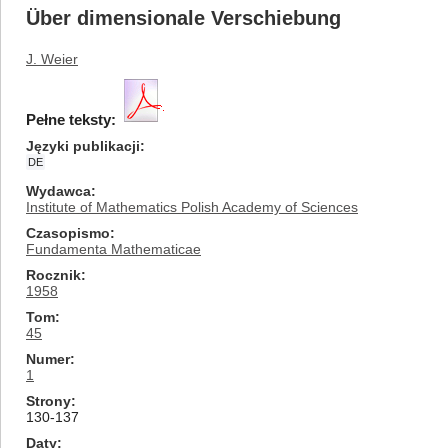
Über dimensionale Verschiebung
J. Weier
Pełne teksty:
Języki publikacji
DE
Wydawca
Institute of Mathematics Polish Academy of Sciences
Czasopismo
Fundamenta Mathematicae
Rocznik
1958
Tom
45
Numer
1
Strony
130-137
Daty