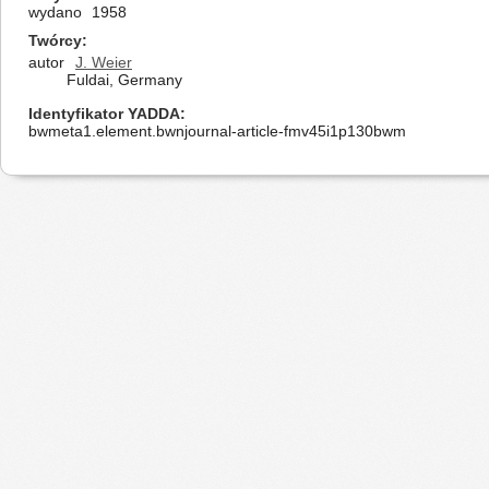
wydano
1958
Twórcy
autor
J. Weier
Fuldai, Germany
Identyfikator YADDA
bwmeta1.element.bwnjournal-article-fmv45i1p130bwm