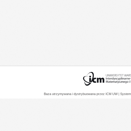
Baza utrzymywana i dystrybuowana przez
ICM UW
| System