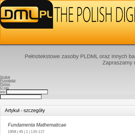
Pełnotekstowe zasoby PLDML oraz innych baz
Zapraszamy
Szukaj
Przeglądaj
Pomoc
O nas
test
Artykuł - szczegóły
Fundamenta Mathematicae
1958
|
45
|
1
| 130-137