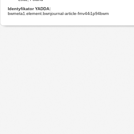
Identyfikator YADDA
bwmeta1.element.bwnjournal-article-fmv44i1p94bwm