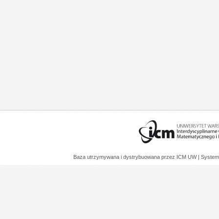
Baza utrzymywana i dystrybuowana przez
ICM UW
| System