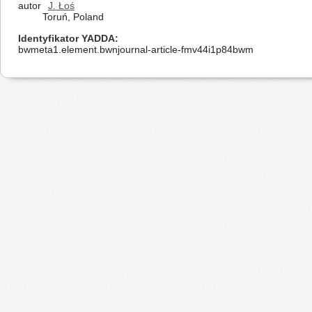
autor
J. Łoś
Toruń, Poland
Identyfikator YADDA
bwmeta1.element.bwnjournal-article-fmv44i1p84bwm