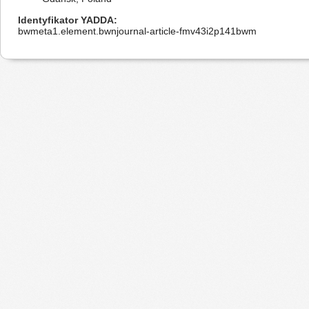
Identyfikator YADDA
bwmeta1.element.bwnjournal-article-fmv43i2p141bwm