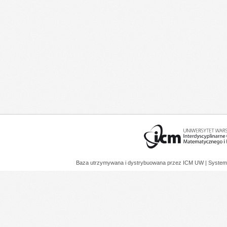
Baza utrzymywana i dystrybuowana przez
ICM UW
| System