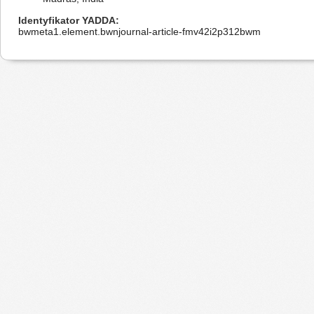
Identyfikator YADDA
bwmeta1.element.bwnjournal-article-fmv42i2p312bwm