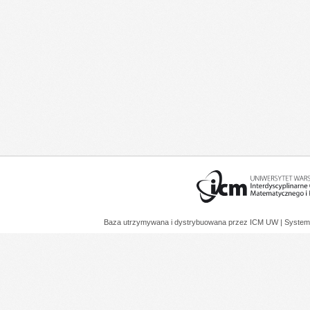
Baza utrzymywana i dystrybuowana przez
ICM UW
| System