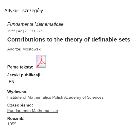
Artykuł - szczegóły
Fundamenta Mathematicae
1955
|
42
|
2
| 271-275
Contributions to the theory of definable set
Andrzej Mostowski
Pełne teksty:
Języki publikacji
EN
Wydawca
Institute of Mathematics Polish Academy of Sciences
Czasopismo
Fundamenta Mathematicae
Rocznik
1955