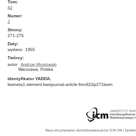
Tom
42
Numer
2
Strony
271-275
Daty
wydano
1955
Twórcy
autor
Andrzej Mostowski
Warszawa, Polska
Identyfikator YADDA
bwmeta1.element.bwnjournal-article-fmv42i2p271bwm
Baza utrzymywana i dystrybuowana przez
ICM UW
| System