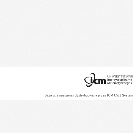
Baza utrzymywana i dystrybuowana przez
ICM UW
| System