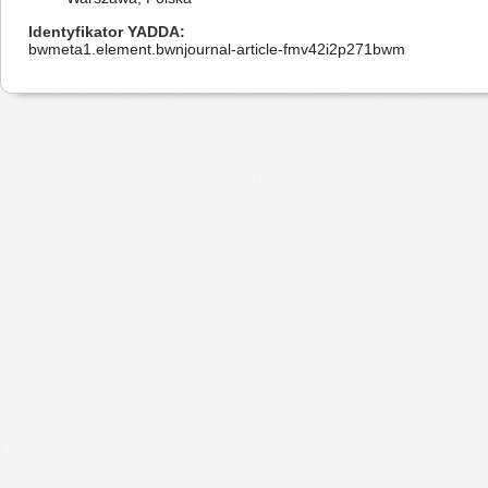
Identyfikator YADDA
bwmeta1.element.bwnjournal-article-fmv42i2p271bwm