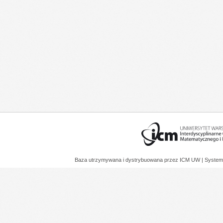
Baza utrzymywana i dystrybuowana przez
ICM UW
| System