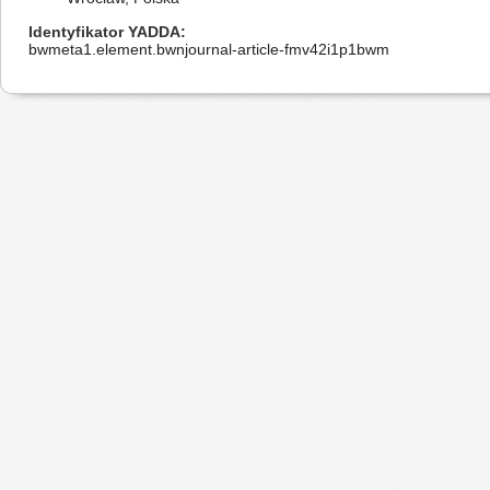
Identyfikator YADDA
bwmeta1.element.bwnjournal-article-fmv42i1p1bwm