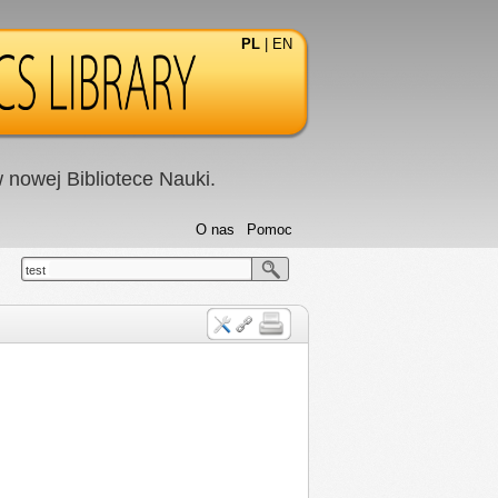
PL
|
EN
nowej Bibliotece Nauki.
O nas
Pomoc
test