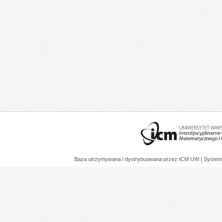
Baza utrzymywana i dystrybuowana przez
ICM UW
| System