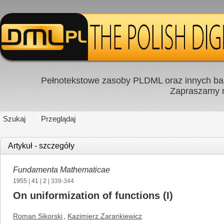
Pełnotekstowe zasoby PLDML oraz innych baz
Zapraszamy
Szukaj
Przeglądaj
Artykuł - szczegóły
Fundamenta Mathematicae
1955
|
41
|
2
| 339-344
On uniformization of functions (I)
Roman Sikorski
,
Kazimierz Zarankiewicz