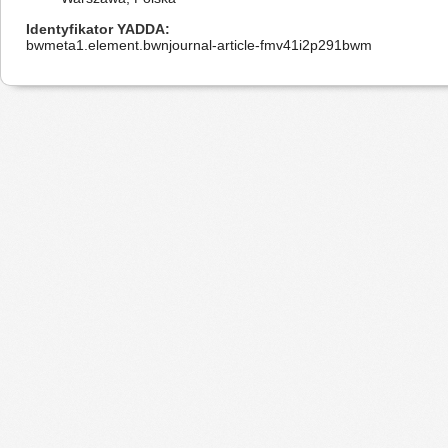
Identyfikator YADDA
bwmeta1.element.bwnjournal-article-fmv41i2p291bwm