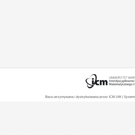
Baza utrzymywana i dystrybuowana przez
ICM UW
| System